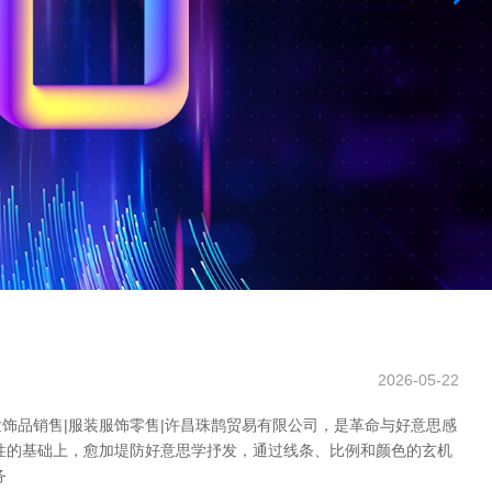
2026-05-22
饰品销售|服装服饰零售|许昌珠鹊贸易有限公司，是革命与好意思感
性的基础上，愈加堤防好意思学抒发，通过线条、比例和颜色的玄机
务