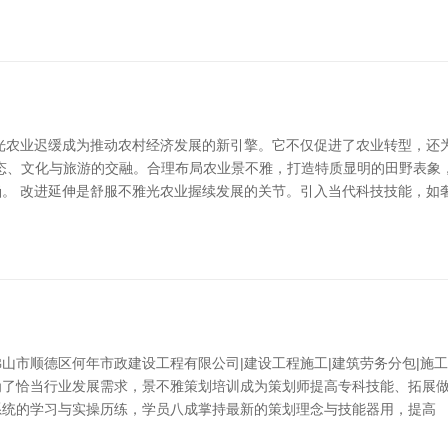
光农业迟缓成为推动农村经济发展的新引擎。它不仅促进了农业转型，还
意生态、文化与旅游的交融。合理布局农业景不雅，打造特质显明的田野表
。 改进延伸是舒服不雅光农业握续发展的关节。引入当代科技技能，如
市顺德区何年市政建设工程有限公司|建设工程施工|建筑劳务分包|施工
了恰当行业发展需求，景不雅策划培训成为策划师提高专科技能、拓展做
系统的学习与实操历练，学员八成掌持最新的策划理念与技能器用，提高