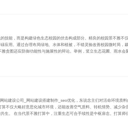
的技能，而是构建绿色生态校园的伏击构成部分。精良的校园景不雅不仅
被庸碌应用。通过合理布局绿地、水体和植被，不错灵验改善校园微时局，
不雅贪图还应防御功能性与施展性的辩论。举例，竖立生态花圃、雨水会
_网站建设公司_网站建设搭建制作_seo优化，东说念主们对活命环境质
打算不仅大略好意思化城市环境，还能改善空气质料、转机情势、减少杂
共生。 在当代景不雅打算中，注重生态可合手续性是中枢扉念。打算师