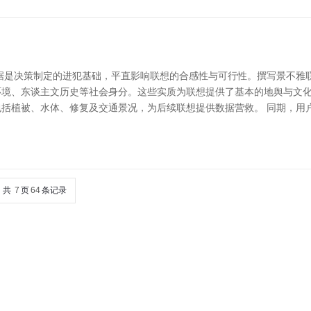
据是决策制定的进犯基础，平直影响联想的合感性与可行性。撰写景不雅
环境、东谈主文历史等社会身分。这些实质为联想提供了基本的地舆与文
括植被、水体、修复及交通景况，为后续联想提供数据营救。 同期，用
共
7
页
64
条记录