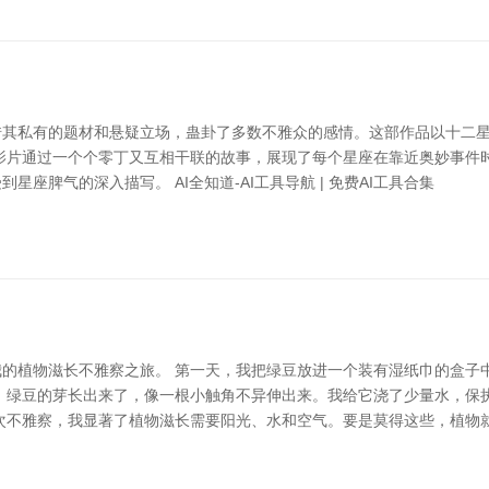
借其私有的题材和悬疑立场，蛊卦了多数不雅众的感情。这部作品以十二
影片通过一个个零丁又互相干联的故事，展现了每个星座在靠近奥妙事件
脾气的深入描写。 AI全知道-AI工具导航 | 免费AI工具合集
的植物滋长不雅察之旅。 第一天，我把绿豆放进一个装有湿纸巾的盒子
，绿豆的芽长出来了，像一根小触角不异伸出来。我给它浇了少量水，保
次不雅察，我显著了植物滋长需要阳光、水和空气。要是莫得这些，植物