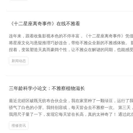
《十二星座离奇事件》在线不雅看
连年来，跟着收集影视本色的不停丰富，《十二星座离奇事件》凭
将星座文化与悬疑推理巧妙连合，带给不雅众全新的不雅感体验。 
捏着，变装塑造天真而豪阔个性，让不雅众在解谜的同期，也能感受到星座
新闻动态
三年龄科学小论文：不雅察植物滋长
最近北碚区破既无纺布合伙企业，我在家里种了一颗绿豆，运行了我
骄气了白色的小芽。我特别容或，每天皆会去不雅察一次。 第三天
我用尺子量了一下，发现它每天皆在长高，真的太神奇了！ 通过此
维修资讯