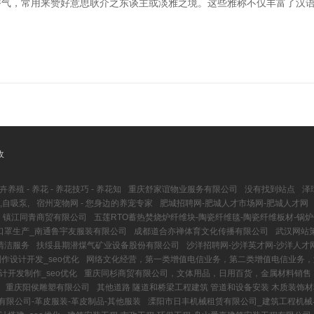
的香气，常用来赞好意思耿介之东谈主或淡雅之境。这些雅称不仅丰富了汉
收
卉养殖 - 养花 - 养花技巧 - 养花知
重庆舒家谊物业服务有限公司
没有找到站点
泽
,自吸泵,
宿州宠物网 - 您身边的养宠专家
肥城招聘网-肥城人才市场网-肥城人才网
镇江同青商贸有限公司
五莲RTO蓄热焚烧炉纤维块-陶瓷纤维毯-陶瓷纤维板材-锅炉
口罩生产_南通鲁宇友服装有限公司
成都道合亦禅体育文化传播有限公司
武汉网站策
清洁服务
扶绥县期潜煤气矿业设备股份有限公司
沙洋招聘网-沙洋英才网-沙洋人才
作设计开发_seo优化
网络文化经营，第一类增值电信业务，第二类增值电信业务，
计开发制作_seo优化
重庆同杉商贸有限公司，文体用品，日用百货，金属材料销售
重庆阳侯雕塑有限公司
其他道路 隧道和桥梁工程建筑 管道和设备安装 木质装饰
有限公司-革皮服装-革皮制品-其他服装
溧阳市日丰机械租赁有限公司_建筑工程机械