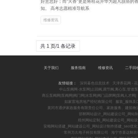
好意思好；而“天香”更是将桂花升华为超凡脱俗
知。 高考志愿精准导航系
维修资讯
共 1 页/1 条记录
关于我们
服务指南
维修资讯
二手回
友情链接：
深圳暮色信息技术
天津养花网 - 花
中山泵阀网-水泵网|止回阀,调节阀,离心泵,管道泵
商丘泵阀网|泵阀网|阀门网|水泵网|阀门品牌网|泵阀人才网|
如家置地房地产经纪有限公司
服装_服饰及
黄冈市通伊家政服务有限责任公司、家政服务、建筑物
邯郸网站设计_网站建设公司_网站制
梧州网站定制_网站建设公司_网站设
安顺网站搭建_网站建设公司_网站设计制作搭建_seo优化
常州万久电子科技有限公司
海宁市喜达制衣