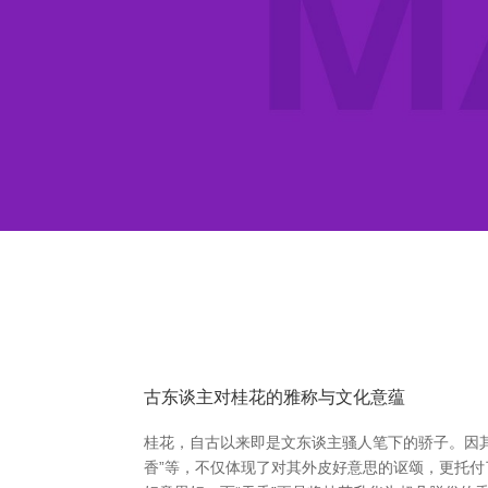
古东谈主对桂花的雅称与文化意蕴
桂花，自古以来即是文东谈主骚人笔下的骄子。因其
香”等，不仅体现了对其外皮好意思的讴颂，更托付