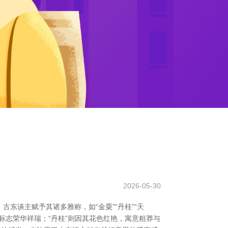
2026-05-30
东谈主赋予其诸多雅称，如“金粟”“丹桂”“天
标志荣华祥瑞；“丹桂”则因其花色红艳，寓意粗莽与