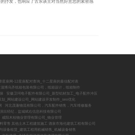
语的抒发，也响应了古东谈主对当然好意思的紧密感
璋星座网-12星座配对查询_十二星座的最佳配对表
淄博乌齐纸箱包装有限公司，纸箱设计，纸箱制作
保
安徽卫珂电子配件有限公司_新型铝材加工_电子配件冲压
划_网站建设公司_网站建设开发制作_seo优化
网
河北茂蓬物流有限公司，汽车配件销售，汽车维修服务
演出经纪，盐城斌右信息科技有限公司
咸阳木桂物业管理有限公司_物业管理
材料零售 其他土木工程建筑施工 酒泉市海伦建筑工程有限公司
与设备租赁_建筑工程用机械销售_机械设备销售