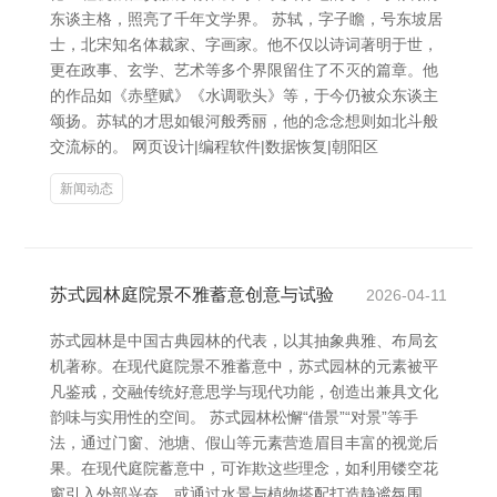
东谈主格，照亮了千年文学界。 苏轼，字子瞻，号东坡居
士，北宋知名体裁家、字画家。他不仅以诗词著明于世，
更在政事、玄学、艺术等多个界限留住了不灭的篇章。他
的作品如《赤壁赋》《水调歌头》等，于今仍被众东谈主
颂扬。苏轼的才思如银河般秀丽，他的念念想则如北斗般
交流标的。 网页设计|编程软件|数据恢复|朝阳区
新闻动态
苏式园林庭院景不雅蓄意创意与试验
2026-04-11
苏式园林是中国古典园林的代表，以其抽象典雅、布局玄
机著称。在现代庭院景不雅蓄意中，苏式园林的元素被平
凡鉴戒，交融传统好意思学与现代功能，创造出兼具文化
韵味与实用性的空间。 苏式园林松懈“借景”“对景”等手
法，通过门窗、池塘、假山等元素营造眉目丰富的视觉后
果。在现代庭院蓄意中，可诈欺这些理念，如利用镂空花
窗引入外部兴奋，或通过水景与植物搭配打造静谧氛围。