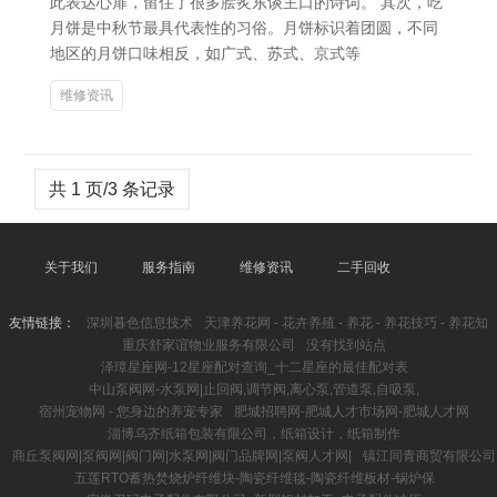
此表达心扉，留住了很多脍炙东谈主口的诗词。 其次，吃
月饼是中秋节最具代表性的习俗。月饼标识着团圆，不同
地区的月饼口味相反，如广式、苏式、京式等
维修资讯
共 1 页/3 条记录
关于我们
服务指南
维修资讯
二手回收
友情链接：
深圳暮色信息技术
天津养花网 - 花卉养殖 - 养花 - 养花技巧 - 养花知
重庆舒家谊物业服务有限公司
没有找到站点
泽璋星座网-12星座配对查询_十二星座的最佳配对表
中山泵阀网-水泵网|止回阀,调节阀,离心泵,管道泵,自吸泵,
宿州宠物网 - 您身边的养宠专家
肥城招聘网-肥城人才市场网-肥城人才网
淄博乌齐纸箱包装有限公司，纸箱设计，纸箱制作
商丘泵阀网|泵阀网|阀门网|水泵网|阀门品牌网|泵阀人才网|
镇江同青商贸有限公司
五莲RTO蓄热焚烧炉纤维块-陶瓷纤维毯-陶瓷纤维板材-锅炉保