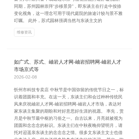
同期，苏州园林崇拜“步移景异”，即东谈主在行走中按捺
变化视角，这一理念可用于现代庭院的旅途计较与景不雅
叮嘱。 此外，苏式园林强调当然与东谈主文的
维修资讯
如广式、苏式、岫岩人才网-岫岩招聘网-岫岩人才
市场京式等
2026-02-08
忻州市科技专卖店 中秋节是中国弥留的传统节日之一，标
识着团圆和丰充。在这一天，东谈主们和会过种种传统民
风来庆祝岫岩人才网-岫岩招聘网-岫岩人才市场，表达对
家东谈主集聚的期盼和对好意思好生涯的祝愿。 率先，赏
月是中秋节最中枢的习俗之一。自古以来，月亮就被视为
团圆和念念念的标识。东谈主们在中秋夜晚仰望明月，请
托对迢遥亲东谈主的念念念之情。很多文东谈主文士也借