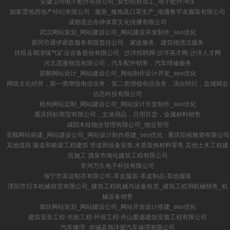
安徽卫珂电子配件有限公司_新型铝材加工_电子配件冲压
如家置地房地产经纪有限公司
服装_服饰及口罩生产_南通鲁宇友服装有限公司
成都道合亦禅体育文化传播有限公司
武汉网站策划_网站建设公司_网站建设开发制作_seo优化
黄冈市通伊家政服务有限责任公司、家政服务、建筑物清洁服务
扶绥县期潜煤气矿业设备股份有限公司
沙洋招聘网-沙洋英才网-沙洋人才网
河北茂蓬物流有限公司，汽车配件销售，汽车维修服务
邯郸网站设计_网站建设公司_网站制作设计开发_seo优化
网络文化经营，第一类增值电信业务，第二类增值电信业务，演出经纪，盐城斌右
信息科技有限公司
梧州网站定制_网站建设公司_网站设计开发制作_seo优化
重庆同杉商贸有限公司，文体用品，日用百货，金属材料销售
咸阳木桂物业管理有限公司_物业管理
安顺网站搭建_网站建设公司_网站设计制作搭建_seo优化
重庆阳侯雕塑有限公司
其他道路 隧道和桥梁工程建筑 管道和设备安装 木质装饰材料零售 其他土木工程建
筑施工 酒泉市海伦建筑工程有限公司
常州万久电子科技有限公司
海宁市喜达制衣有限公司-革皮服装-革皮制品-其他服装
溧阳市日丰机械租赁有限公司_建筑工程机械与设备租赁_建筑工程用机械销售_机
械设备销售
廊坊网站策划_网站建设公司_网站开发设计搭建_seo优化
建筑安装工程-市政工程-环保工程-舟山爱嘉建筑安装工程有限公司
汽车修理_赤城县旭洋援汽车修理有限公司