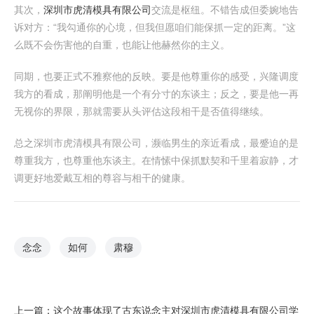
其次，
深圳市虎清模具有限公司
交流是枢纽。不错告成但委婉地告
诉对方：“我勾通你的心境，但我但愿咱们能保抓一定的距离。”这
么既不会伤害他的自重，也能让他赫然你的主义。
同期，也要正式不雅察他的反映。要是他尊重你的感受，兴隆调度
我方的看成，那阐明他是一个有分寸的东谈主；反之，要是他一再
无视你的界限，那就需要从头评估这段相干是否值得继续。
总之深圳市虎清模具有限公司，濒临男生的亲近看成，最蹙迫的是
尊重我方，也尊重他东谈主。在情愫中保抓默契和千里着寂静，才
调更好地爱戴互相的尊容与相干的健康。
念念
如何
肃穆
上一篇：
这个故事体现了古东说念主对深圳市虎清模具有限公司学